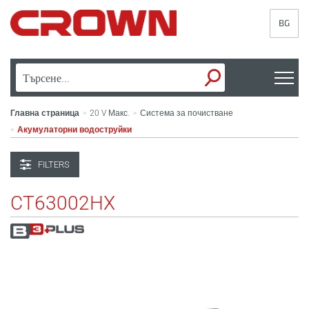
BG
Главна страница
20 V Макс.
Система за почистване
>
>
Акумулаторни водоструйки
>
FILTERS
CT63002HX