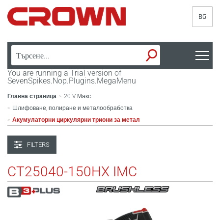
BG
You are running a Trial version of
SevenSpikes.Nop.Plugins.MegaMenu
Главна страница
20 V Макс.
>
Шлифоване, полиране и металообработка
>
Акумулаторни циркулярни триони за метал
>
FILTERS
CT25040-150HX IMC