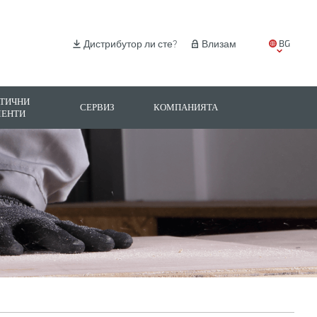
BG
Дистрибутор ли сте?
Влизам
EN
IT
ТИЧНИ
СЕРВИЗ
КОМПАНИЯТА
МЕНТИ
ES
PL