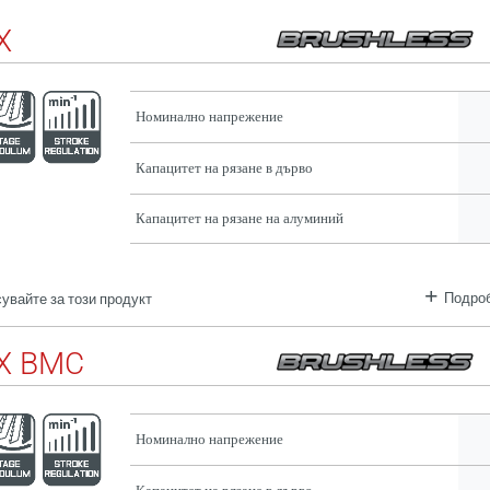
X
Номинално напрежение
Капацитет на рязане в дърво
Капацитет на рязане на алуминий
Подроб
увайте за този продукт
X BMC
Номинално напрежение