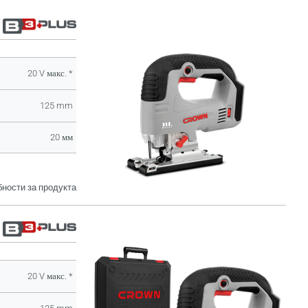
20 V макс. *
125 mm
20 мм
ности за продукта
20 V макс. *