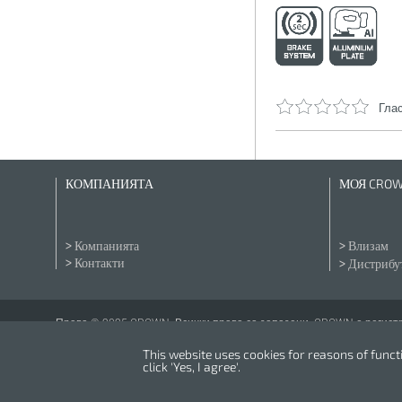
Глас
КОМПАНИЯТА
МОЯ CRO
Компанията
Влизам
Контакти
Дистрибут
Права © 2025 CROWN. Всички права са запазени. CROWN е регистри
This website uses cookies for reasons of functio
click 'Yes, I agree'.
Powered by
nopCommerce