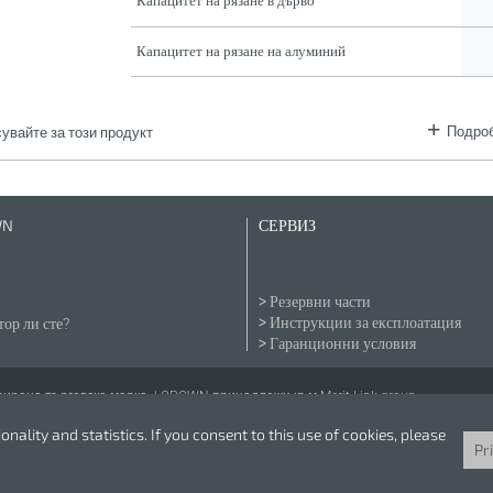
Капацитет на рязане в дърво
Капацитет на рязане на алуминий
Подроб
увайте за този продукт
WN
СЕРВИЗ
Резервни части
Инструкции за експлоатация
ор ли сте?
Гаранционни условия
рана търговска марка. | CROWN принадлежи към Merit Link group.
nality and statistics. If you consent to this use of cookies, please
Pr