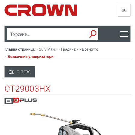
BG
Главна страница
20 V Макс.
Градина и на открито
>
>
Безжични пулверизатори
>
FILTERS
CT29003HX