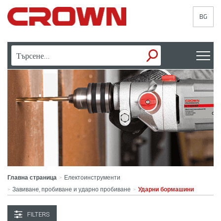
BG
Главна страница
Електоинструменти
>
Завиване, пробиване и ударно пробиване
Ударни бормашини
>
>
FILTERS