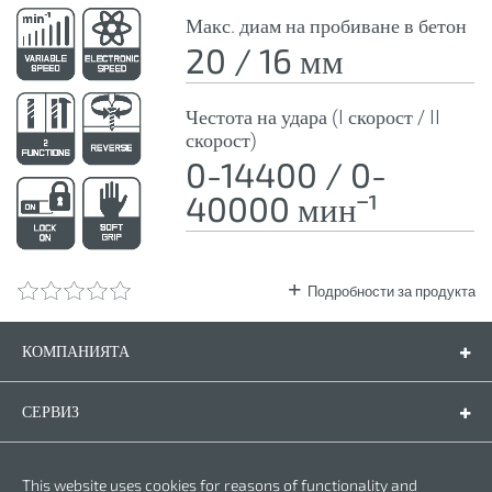
Макс. диам на пробиване в бетон
20 / 16 мм
Честота на удара (I скорост / II
скорост)
0-14400 / 0-
40000 минˉ¹
Подробности за продукта
КОМПАНИЯТА
Компанията
Контакти
СЕРВИЗ
Резервни части
Инструкции за експлоатация
ПРАВНА ФОРМА
This website uses cookies for reasons of functionality and
Гаранционни условия