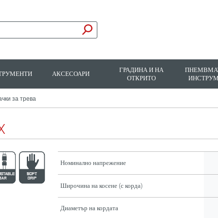
ГРАДИНА И НА
ПНЕМВМА
ТРУМЕНТИ
АКСЕСОАРИ
ОТКРИТО
ИНСТРУ
чки за трева
X
Номинално напрежение
Широчина на косене (с корда)
Диаметър на кордата