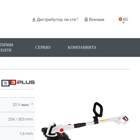
BG
Дистрибутор ли сте?
Влизам
EN
IT
ТИЧНИ
СЕРВИЗ
КОМПАНИЯТА
МЕНТИ
ES
PL
20 V макс. *
254 / 305 mm
1,6 mm