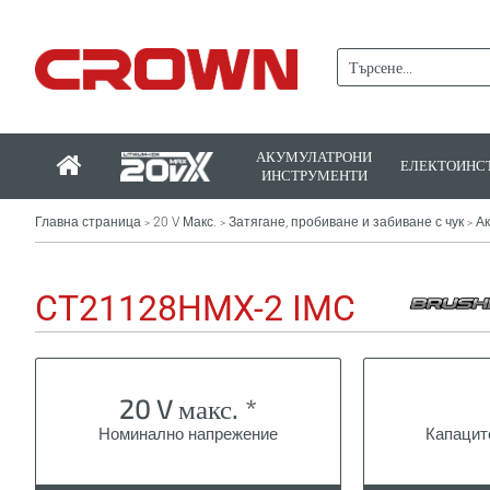
АКУМУЛАТРОНИ
ЕЛЕКТОИНС
ИНСТРУМЕНТИ
Главна страница
20 V Макс.
Затягане, пробиване и забиване с чук
А
>
>
>
CT21128HMX-2 IMC
20 V макс. *
Номинално напрежение
Капацит