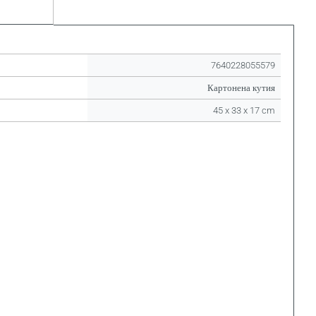
7640228055579
Картонена кутия
45 x 33 x 17 cm