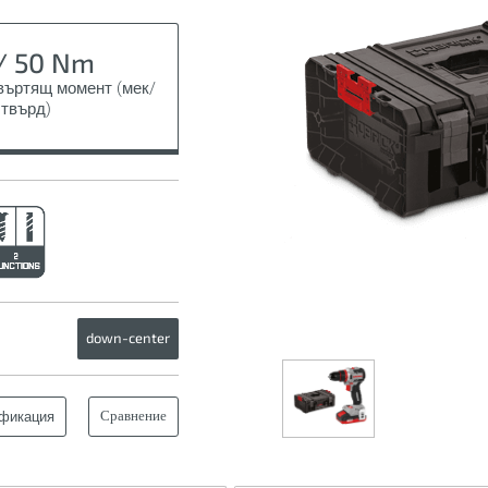
/ 50 Nm
въртящ момент (мек/
твърд)
down-center
Сравнение
фикация