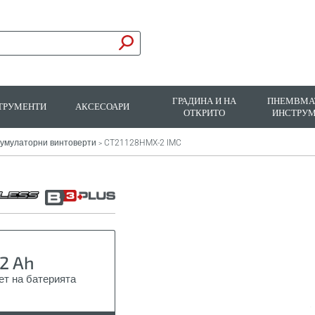
ГРАДИНА И НА
ПНЕМВМА
ТРУМЕНТИ
АКСЕСОАРИ
ОТКРИТО
ИНСТРУ
кумулаторни винтоверти
CT21128HMX-2 IMC
>
2 Ah
ет на батерията