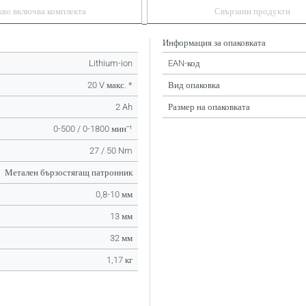
кво включва комплекта
Свързани продукти
Информация за опаковката
Lithium-ion
EAN-код
20 V макс. *
Вид опаковка
2 Ah
Размер на опаковката
0-500 / 0-1800 минˉ¹
27 / 50 Nm
Метален бързостягащ патронник
0,8-10 мм
13 мм
32 мм
1,17 кг