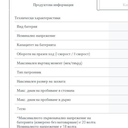
Продуктова информация
Ка
Технически характеристики
Вид батерия
Номинално напрежение
Капацитет на батерията
Обороти на празен ход (I скорост / II скорост)
Максимален въртящ момент (мек/твърд)
Тип патронник
Наксимален размер на захвата
Макс. диам на пробиване в стомана
Макс. диам на пробиване в дърво
Tегло
*Максималното първоначално напрежение на
батерията (измерено без натоварване) е 20 волта.
Номиналното напрежение е 18 волта.