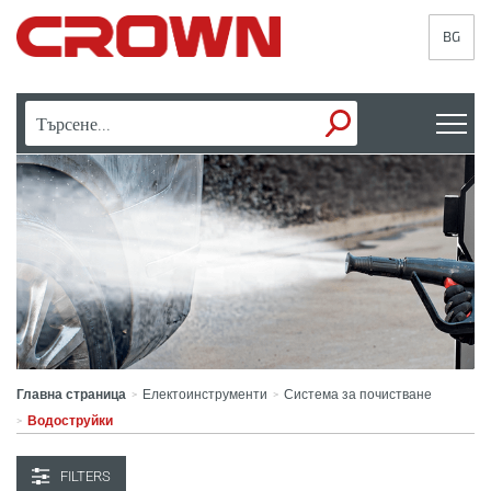
BG
Главна страница
Електоинструменти
Система за почистване
>
>
Водоструйки
>
FILTERS