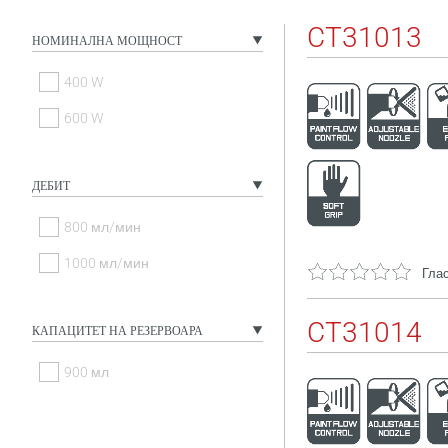
CT31013
НОМИНАЛНА МОЩНОСТ
400 W
600 W
ДЕБИТ
800 мл/мин
1000 мл/мин
Глас
CT31014
КАПАЦИТЕТ НА РЕЗЕРВОАРА
900 мл