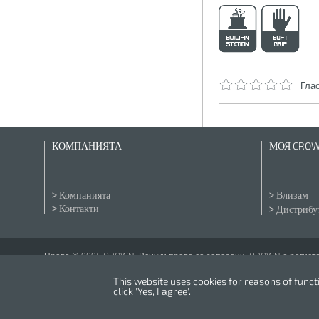
Глас
КОМПАНИЯТА
МОЯ CRO
Компанията
Влизам
Контакти
Дистрибут
Права © 2025 CROWN. Всички права са запазени. CROWN е регистри
This website uses cookies for reasons of functio
click 'Yes, I agree'.
Powered by
nopCommerce