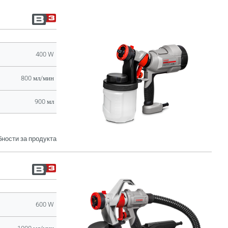
400 W
800 мл/мин
900 мл
ности за продукта
600 W