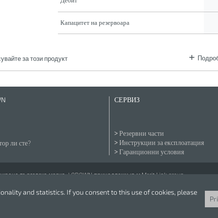
Дебит
Капацитет на резервоара
Подроб
увайте за този продукт
WN
СЕРВИЗ
Резервни части
Инструкции за експлоатация
ор ли сте?
Гаранционни условия
рана търговска марка. | CROWN принадлежи към Merit Link group.
nality and statistics. If you consent to this use of cookies, please
Pr