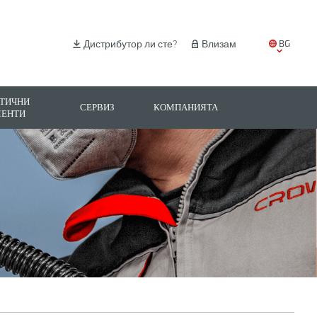
BG
Дистрибутор ли сте?
Влизам
EN
IT
ТИЧНИ
СЕРВИЗ
КОМПАНИЯТА
МЕНТИ
ES
PL