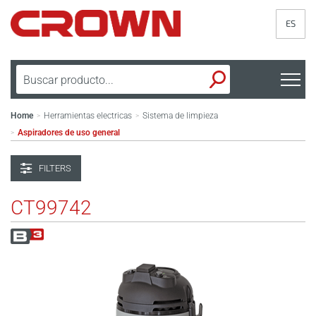
ES
Home
Herramientas electricas
Sistema de limpieza
>
>
Aspiradores de uso general
>
FILTERS
CT99742