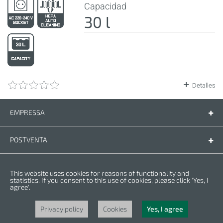
Capacidad
30 l
Detalles
EMPRESSA
Empressa
Contáctenos
POSTVENTA
Piezas de recambio
Manual de instrucciones
LEGAL
This website uses cookies for reasons of functionality and
Condiciones de la garantia
Politica de privacidad
statistics. If you consent to this use of cookies, please click 'Yes, I
agree'.
Cookies
Copyright © 2025 CROWN. Todos los derechos reservados. CROWN es una
marca registrada. | CROWN es parte de Merit Link group.
Privacy policy
Cookies
Yes, I agree