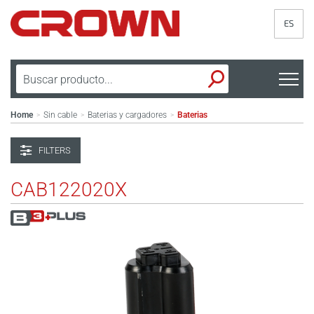
ES
Home
Sin cable
Baterias y cargadores
Baterias
>
>
>
FILTERS
CAB122020X