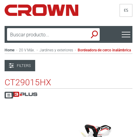
ES
Home
20 V Máx.
Jardines y exteriores
Bordeadora de cerco inalámbrica
>
>
>
FILTERS
CT29015HX