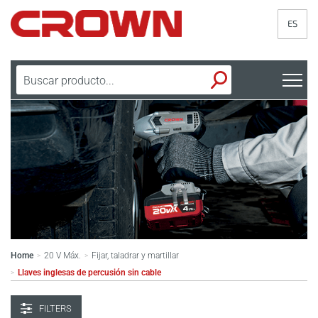
ES
Home
20 V Máx.
Fijar, taladrar y martillar
>
>
Llaves inglesas de percusión sin cable
>
FILTERS