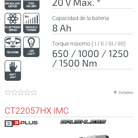
20 V Max. *
Capacidad de la bateria
8 Ah
Torque máximo ( I / II / III / IIII)
650 / 1000 / 1250
/ 1500 Nm
Detalles
CT22057HX IMC