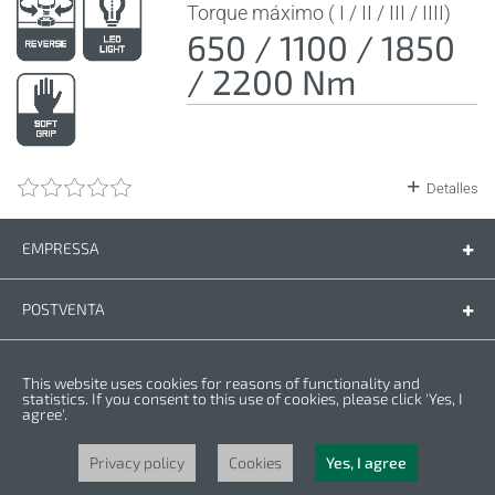
Torque máximo ( I / II / III / IIII)
650 / 1100 / 1850
/ 2200 Nm
Detalles
EMPRESSA
Empressa
Contáctenos
POSTVENTA
Piezas de recambio
Manual de instrucciones
LEGAL
This website uses cookies for reasons of functionality and
Condiciones de la garantia
Politica de privacidad
statistics. If you consent to this use of cookies, please click 'Yes, I
agree'.
Cookies
Copyright © 2025 CROWN. Todos los derechos reservados. CROWN es una
marca registrada. | CROWN es parte de Merit Link group.
Privacy policy
Cookies
Yes, I agree