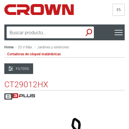
ES
Home
20 V Máx.
Jardines y exteriores
>
>
Cortadoras de césped inalámbricas
>
FILTERS
CT29012HX