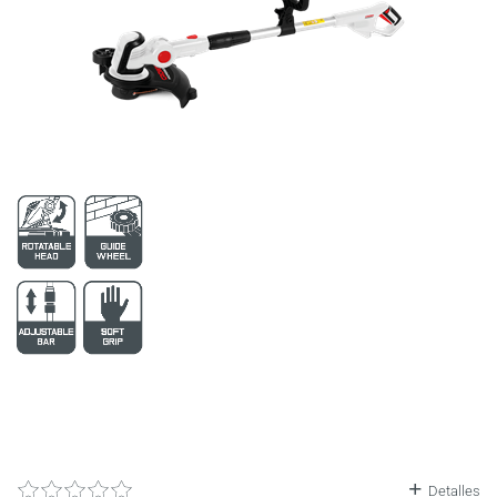
6
2752
196
3899
197
3900
Detalles