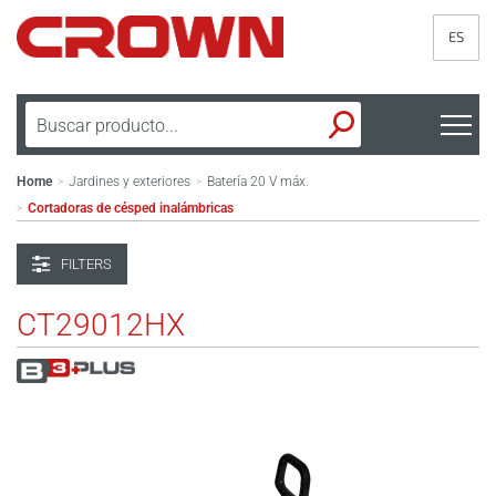
ES
Home
Jardines y exteriores
Batería 20 V máx.
>
>
Cortadoras de césped inalámbricas
>
FILTERS
CT29012HX