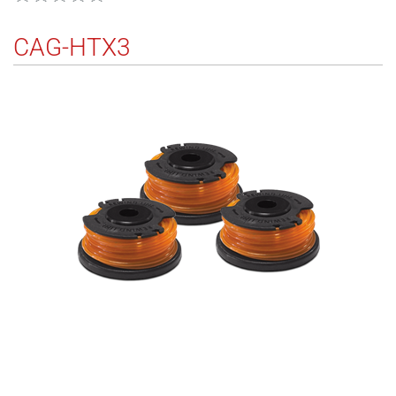
CAG-HTX3
145
5132