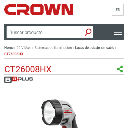
ES
Home
20 V Máx.
Sistemas de iluminación
Luces de trabajo sin cable
>
>
>
>
CT26008HX
CT26008HX