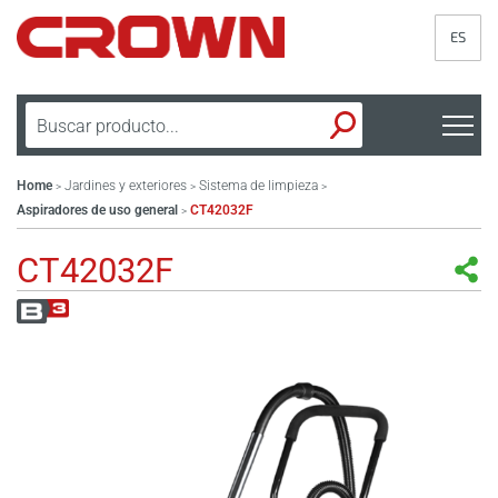
ES
Home
Jardines y exteriores
Sistema de limpieza
>
>
>
Aspiradores de uso general
CT42032F
>
CT42032F