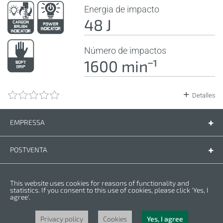
Energia de impacto
48 J
Número de impactos
1600 minˉ¹
Detalles
EMPRESSA
Empressa
Contáctenos
POSTVENTA
Piezas de recambio
Manual de instrucciones
LEGAL
This website uses cookies for reasons of functionality and
Condiciones de la garantia
Politica de privacidad
statistics. If you consent to this use of cookies, please click 'Yes, I
agree'.
Cookies
Copyright © 2025 CROWN. Todos los derechos reservados. CROWN es una
marca registrada. | CROWN es parte de Merit Link group.
Privacy policy
Cookies
Yes, I agree