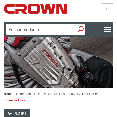
ES
Home
Herramientas electricas
Martillos rotativos y demoledores
>
>
Demoledores
>
FILTERS