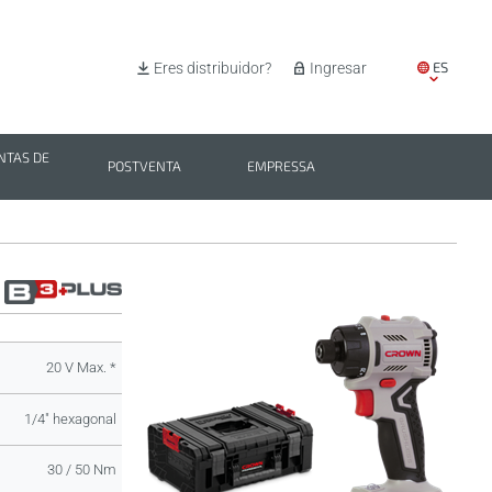
ES
Eres distribuidor?
Ingresar
EN
IT
TAS DE
POSTVENTA
EMPRESSA
PL
BG
20 V Max. *
1/4" hexagonal
30 / 50 Nm