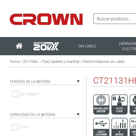
HERRAMI
SIN CABLE
ELECTR
Home
20 V Máx.
Fijar, taladrar y martillar
Destornilladores sin cable
>
>
>
CT21131H
TENSIÓN DE LA BATERÍA
20 V Max. *
CAPACIDAD DE LA BATERIA
2 Ah