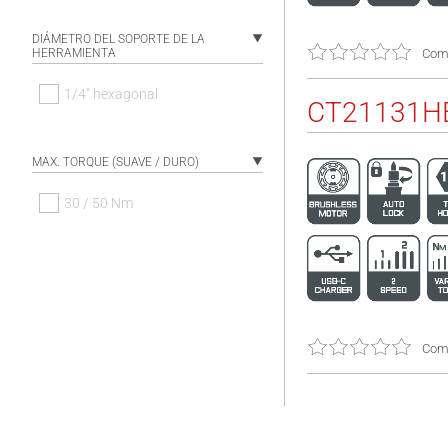
DIÁMETRO DEL SOPORTE DE LA
HERRAMIENTA
Come
1/4" hexagonal
CT21131HB
MAX. TORQUE (SUAVE / DURO)
30 / 50 Nm
Come