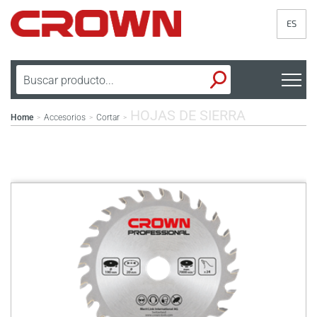
ES
HOJAS DE SIERRA
Home
Accesorios
Cortar
>
>
>