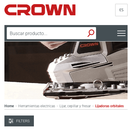
ES
Home
Herramientas electricas
Lijar, cepillar y fresar
Lijadoras orbitales
>
>
>
FILTERS