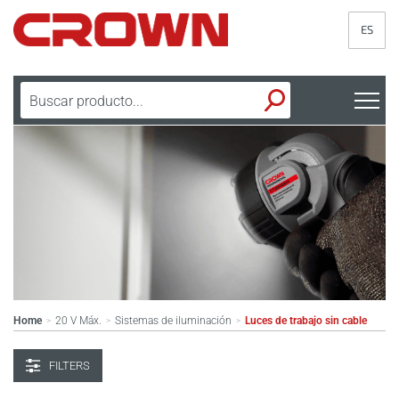
ES
Home
20 V Máx.
Sistemas de iluminación
Luces de trabajo sin cable
>
>
>
FILTERS