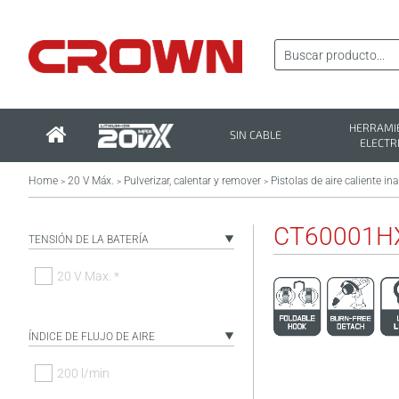
HERRAMI
SIN CABLE
ELECTR
Home
20 V Máx.
Pulverizar, calentar y remover
Pistolas de aire caliente in
>
>
>
CT60001H
TENSIÓN DE LA BATERÍA
20 V Max. *
ÍNDICE DE FLUJO DE AIRE
200 l/min