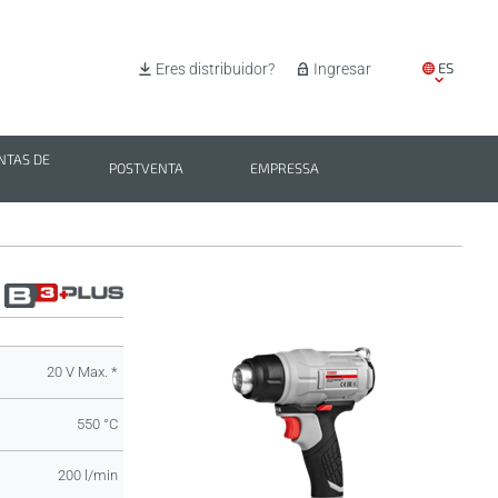
ES
Eres distribuidor?
Ingresar
EN
IT
TAS DE
POSTVENTA
EMPRESSA
PL
BG
20 V Max. *
550 °C
200 l/min