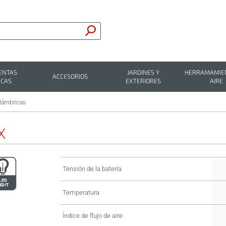
ENTAS
JARDINES Y
HERRAMAMIEN
ACCESORIOS
ICAS
EXTERIORES
AIRE
alámbricas
X
Tensión de la batería
Temperatura
Índice de flujo de aire