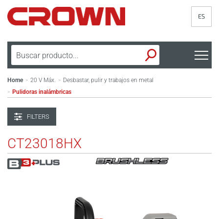
ES
Home
20 V Máx.
Desbastar, pulir y trabajos en metal
>
>
Pulidoras inalámbricas
>
FILTERS
CT23018HX