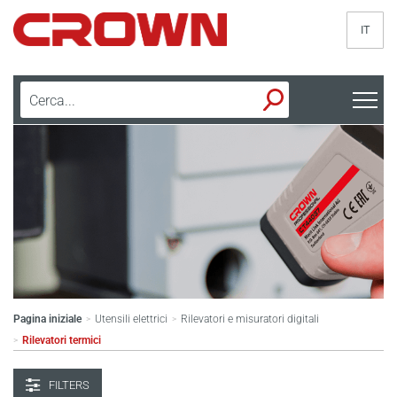
IT
Pagina iniziale
Utensili elettrici
Rilevatori e misuratori digitali
>
>
Rilevatori termici
>
FILTERS