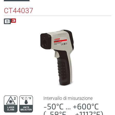
CT44037
Intervallo di misurazione
-50°C ... +600°C
(-58°F ... +1112°F)