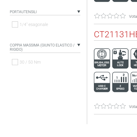
PORTAUTENSILI
Vota
1/4" esagonale
CT21131HB
COPPIA MASSIMA (GIUNTO ELASTICO /
RIGIDO)
30 / 50 Nm
Vota