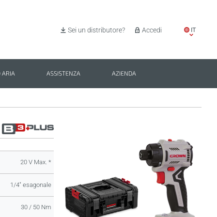
IT
Sei un distributore?
Accedi
EN
ES
 ARIA
ASSISTENZA
AZIENDA
PL
BG
20 V Max. *
1/4" esagonale
30 / 50 Nm