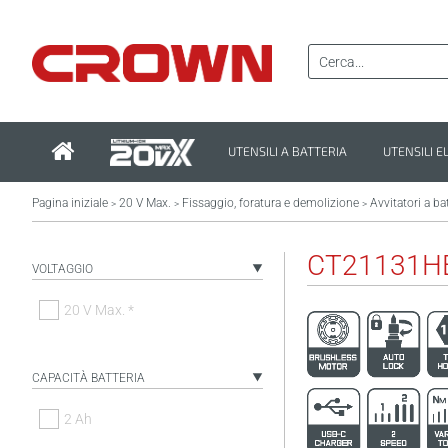
UTENSILI A BATTERIA
UTENSILI E
Pagina iniziale
20 V Max.
Fissaggio, foratura e demolizione
Avvitatori a ba
>
>
>
CT21131H
VOLTAGGIO
20 V Max. *
CAPACITÀ BATTERIA
2 Ah