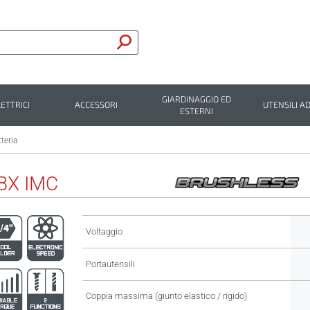
GIARDINAGGIO ED
LETTRICI
ACCESSORI
UTENSILI AD
ESTERNI
tteria
BX IMC
Voltaggio
Portautensili
Coppia massima (giunto elastico / rigido)