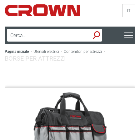
IT
Pagina iniziale
Utensili elettrici
Contenitori per attrezzi
>
>
>
BORSE PER ATTREZZI