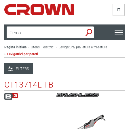
IT
Pagina iniziale
Utensili elettrici
Levigatura, piallatura e fresatura
>
>
Levigatrici per pareti
>
FILTERS
CT13714L TB