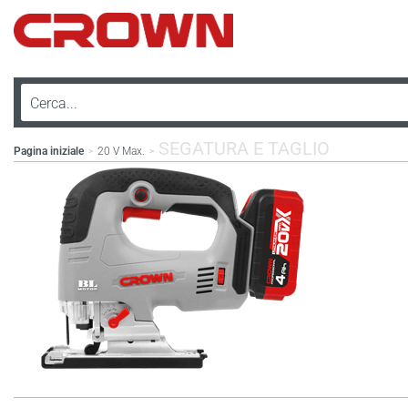
SEGATURA E TAGLIO
Pagina iniziale
20 V Max.
>
>