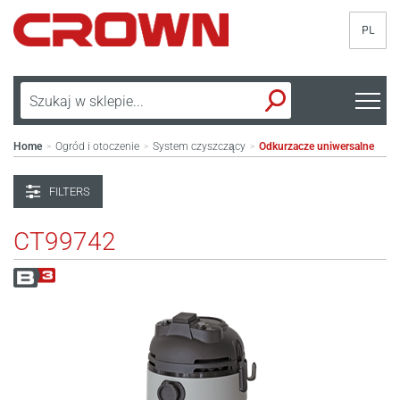
PL
Home
Ogród i otoczenie
System czyszczący
Odkurzacze uniwersalne
>
>
>
FILTERS
CT99742