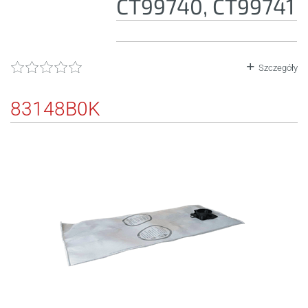
CT99740, CT99741
Szczegóły
83148B0K