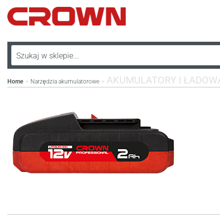
AKUMULATORY I ŁADOW
Home
Narzędzia akumulatorowe
>
>