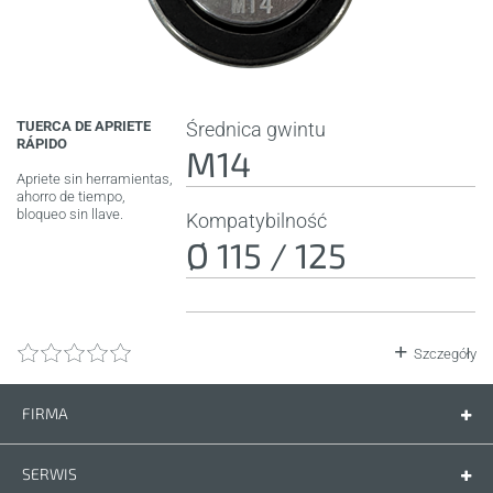
TUERCA DE APRIETE
Średnica gwintu
RÁPIDO
M14
Apriete sin herramientas,
ahorro de tiempo,
bloqueo sin llave.
Kompatybilność
Ø 115 / 125
Szczegóły
FIRMA
Firma
Kontakt
SERWIS