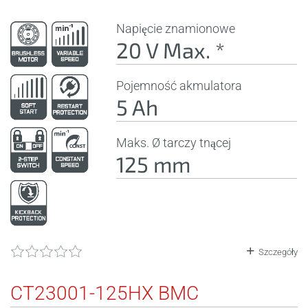
Napięcie znamionowe
20 V Max. *
Pojemność akmulatora
5 Ah
Maks. Ø tarczy tnącej
125 mm
Szczegóły
CT23001-125HX BMC