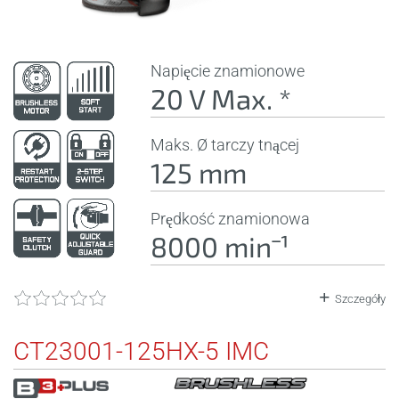
Napięcie znamionowe
20 V Max. *
Maks. Ø tarczy tnącej
125 mm
Prędkość znamionowa
8000 minˉ¹
Szczegóły
CT23001-125HX-5 IMC