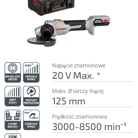
Napięcie znamionowe
20 V Max. *
Maks. Ø tarczy tnącej
125 mm
Prędkość znamionowa
3000-8500 minˉ¹