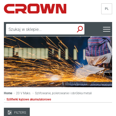
PL
Home
20 V Maks.
Szlifowanie, polerowanie i obróbka metali
>
>
Szlifierki kątowe akumulatorowe
>
FILTERS