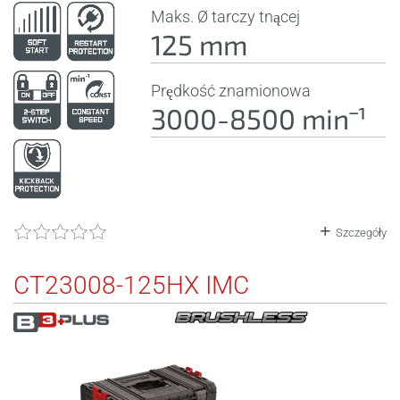
Maks. Ø tarczy tnącej
125 mm
Prędkość znamionowa
3000-8500 minˉ¹
Szczegóły
CT23008-125HX IMC