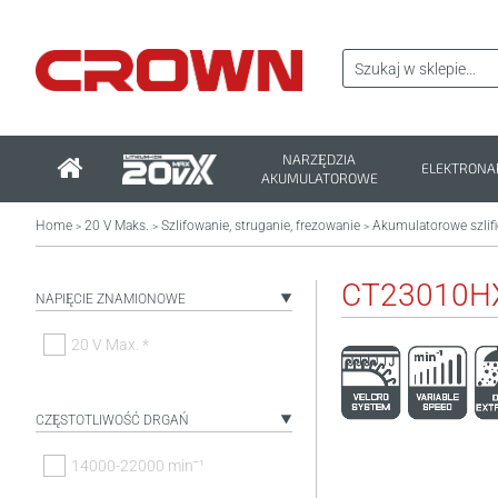
NARZĘDZIA
ELEKTRONA
AKUMULATOROWE
Home
20 V Maks.
Szlifowanie, struganie, frezowanie
Akumulatorowe szlifi
>
>
>
CT23010H
NAPIĘCIE ZNAMIONOWE
20 V Max. *
CZĘSTOTLIWOŚĆ DRGAŃ
14000-22000 minˉ¹