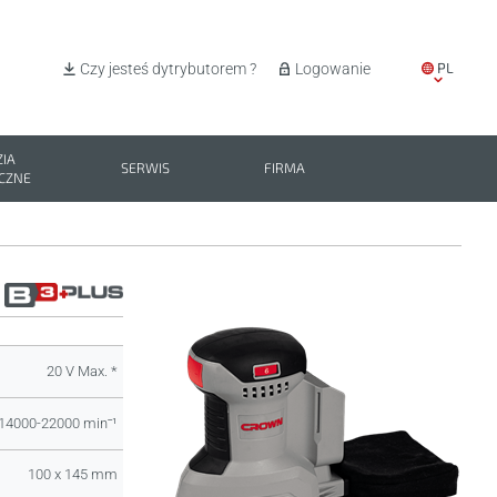
PL
Czy jesteś dytrybutorem ?
Logowanie
EN
IT
IA
SERWIS
FIRMA
CZNE
ES
BG
20 V Max. *
14000-22000 minˉ¹
100 x 145 mm