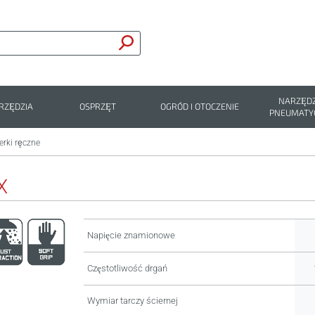
NARZĘDZ
RZĘDZIA
OSPRZĘT
OGRÓD I OTOCZENIE
PNEUMATY
erki ręczne
X
Napięcie znamionowe
Częstotliwość drgań
Wymiar tarczy ściernej