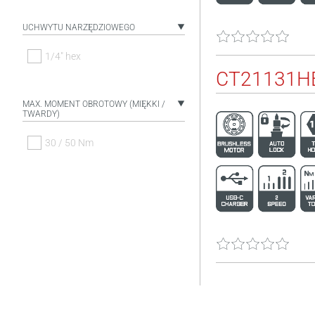
UCHWYTU NARZĘDZIOWEGO
1/4" hex
CT21131HB
MAX. MOMENT OBROTOWY (MIĘKKI /
TWARDY)
30 / 50 Nm