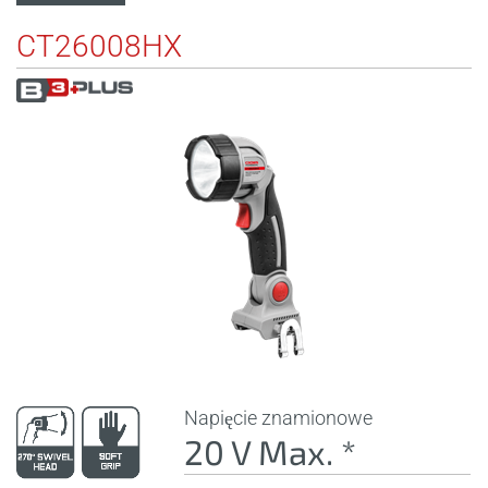
CT26008HX
Napięcie znamionowe
20 V Max. *