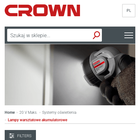
PL
Home
20 V Maks.
Systemy oświetlenia
>
>
Lampy warsztatowe akumulatorowe
>
FILTERS