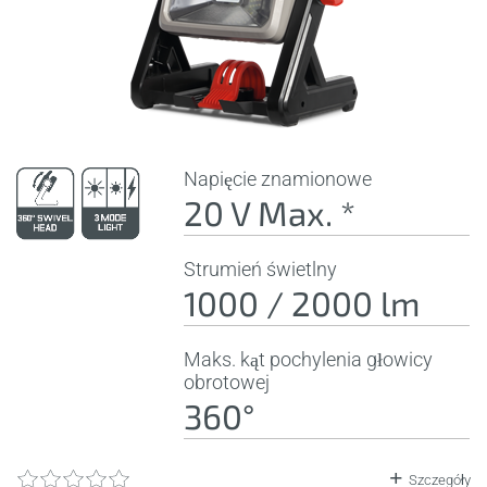
Napięcie znamionowe
20 V Max. *
Strumień świetlny
1000 / 2000 lm
Maks. kąt pochylenia głowicy
obrotowej
360°
Szczegóły