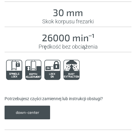
30 mm
Skok korpusu frezarki
26000 minˉ¹
Prędkość bez obciążenia
Potrzebujesz części zamiennej lub instrukcji obsługi?
down-center