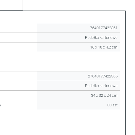
7640177422361
Pudełko kartonowe
16 x 10 x 4,2 cm
27640177422365
Pudełko kartonowe
34 x 32 x 24 cm
m
30 szt