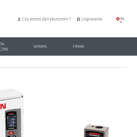
PL
Czy jesteś dytrybutorem ?
Logowanie
EN
IT
IA
SERWIS
FIRMA
CZNE
ES
BG