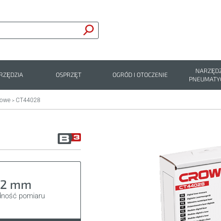
NARZĘDZ
RZĘDZIA
OSPRZĘT
OGRÓD I OTOCZENIE
PNEUMATY
rowe
CT44028
>
±2 mm
dność pomiaru