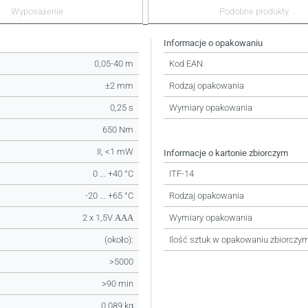
Wyposażenie
Podobne produkty
Informacje o opakowaniu
0,05-40 m
Kod EAN
±2 mm
Rodzaj opakowania
0,25 s
Wymiary opakowania
650 Nm
II, <1 mW
Informacje o kartonie zbiorczym
0 ... +40 °C
ITF-14
-20 ... +65 °C
Rodzaj opakowania
2 x 1,5V ААА
Wymiary opakowania
(około):
Ilość sztuk w opakowaniu zbiorczy
>5000
>90 min
0,089 kg