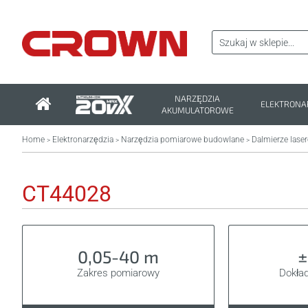
NARZĘDZIA
ELEKTRONA
AKUMULATOROWE
Home
Elektronarzędzia
Narzędzia pomiarowe budowlane
Dalmierze lase
>
>
>
CT44028
0,05-40 m
Zakres pomiarowy
Dokła