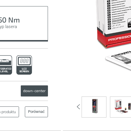
50 Nm
yp lasera
down-center
Porównać
a produktu