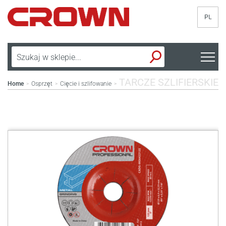
PL
TARCZE SZLIFIERSKIE
Home
Osprzęt
Cięcie i szlifowanie
>
>
>