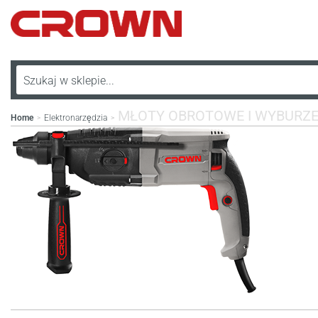
MŁOTY OBROTOWE I WYBURZ
Home
Elektronarzędzia
>
>