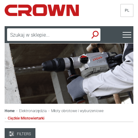
PL
Home
Elektronarzędzia
Młoty obrotowe i wyburzeniowe
>
>
Ciężkie Młotowiertarki
>
FILTERS