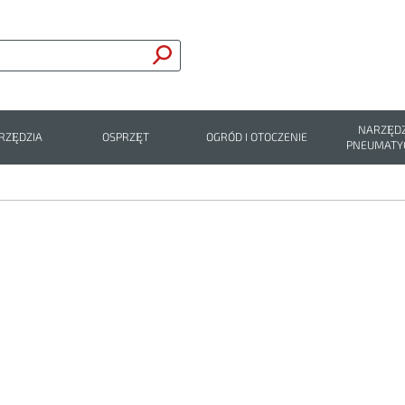
NARZĘDZ
RZĘDZIA
OSPRZĘT
OGRÓD I OTOCZENIE
PNEUMATY