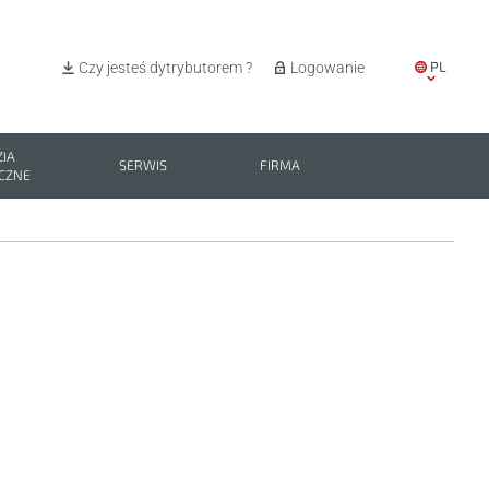
PL
Czy jesteś dytrybutorem ?
Logowanie
EN
IT
IA
SERWIS
FIRMA
CZNE
ES
BG