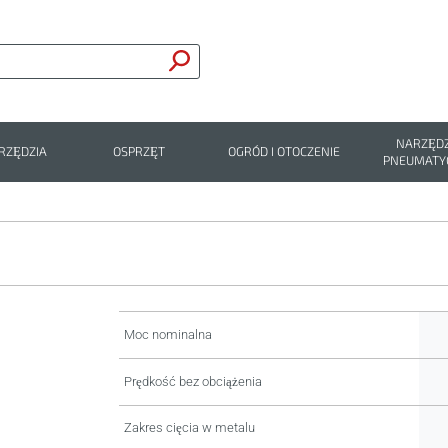
NARZĘDZ
RZĘDZIA
OSPRZĘT
OGRÓD I OTOCZENIE
PNEUMATY
Moc nominalna
Prędkość bez obciążenia
Zakres cięcia w metalu