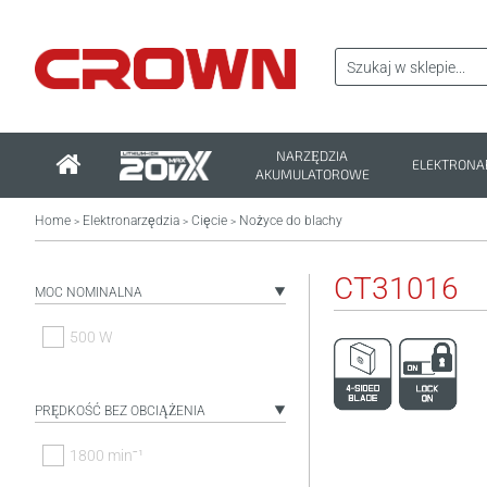
NARZĘDZIA
ELEKTRONA
AKUMULATOROWE
Home
Elektronarzędzia
Cięcie
Nożyce do blachy
>
>
>
CT31016
MOC NOMINALNA
500 W
PRĘDKOŚĆ BEZ OBCIĄŻENIA
1800 minˉ¹