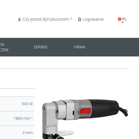
PL
Czy jesteś dytrybutorem ?
Logowanie
EN
IT
IA
SERWIS
FIRMA
CZNE
ES
BG
500 W
1800 minˉ¹
2 mm