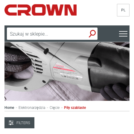
PL
Home
Elektronarzędzia
Cięcie
Piły szablaste
>
>
>
FILTERS