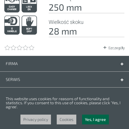
250 mm
Wielkość skoku
28 mm
Szczegóły
FIRMA
Firma
Kontakt
SERWIS
Części zamienne
Instrukcje
PRZEPISY
This website uses cookies for reasons of functionality and
Warunki gwarancji
Polityka prywatności
statistics. If you consent to this use of cookies, please click 'Yes, I
agree'.
Cookies
Copyright © 2023 CROWN. Wszelkie prawa zastrzeżone. CROWN jest
zarejestrowanym znakiem handlowym. | CROWN należy do grupy Merit Link.
Privacy policy
Cookies
Yes, I agree
Powered by
nopCommerce