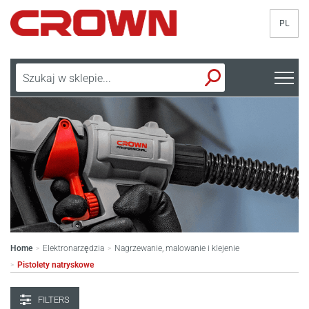
PL
Home
Elektronarzędzia
Nagrzewanie, malowanie i klejenie
>
>
Pistolety natryskowe
>
FILTERS