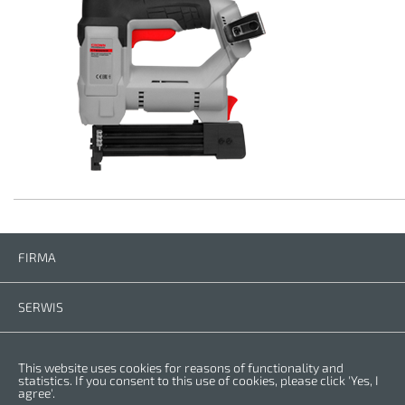
FIRMA
Firma
Kontakt
SERWIS
Części zamienne
Instrukcje
PRZEPISY
This website uses cookies for reasons of functionality and
Warunki gwarancji
Polityka prywatności
statistics. If you consent to this use of cookies, please click 'Yes, I
agree'.
Cookies
Copyright © 2023 CROWN. Wszelkie prawa za