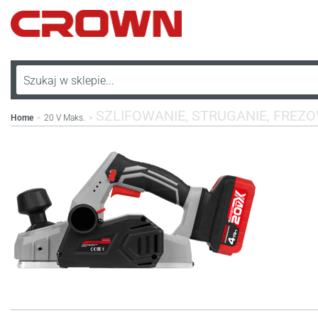
SZLIFOWANIE, STRUGANIE, FREZ
Home
20 V Maks.
>
>