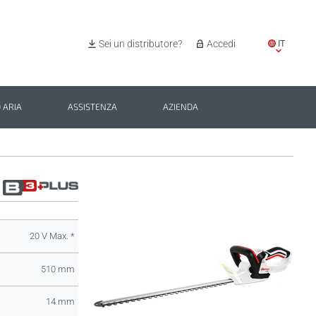
IT
Sei un distributore?
Accedi
EN
ES
 ARIA
ASSISTENZA
AZIENDA
PL
BG
20 V Max. *
510 mm
14 mm