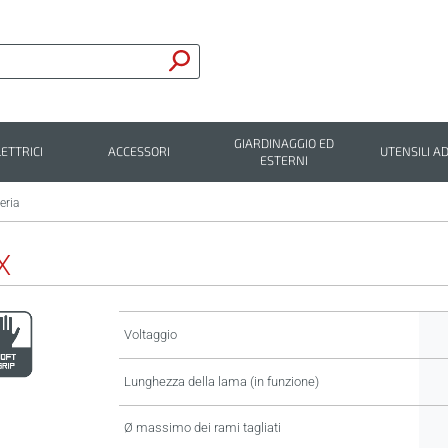
GIARDINAGGIO ED
LETTRICI
ACCESSORI
UTENSILI AD
ESTERNI
eria
X
Voltaggio
Lunghezza della lama (in funzione)
Ø massimo dei rami tagliati