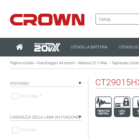
UTENSILI A BATTERIA
UTENSILI E
Pagina iniziale
Giardinaggio ed esterni
Batteria 20 V Max.
Tagliasiepi a batt
>
>
>
CT29015H
VOLTAGGIO
20 V Max. *
LUNGHEZZA DELLA LAMA (IN FUNZIONE)
510 mm