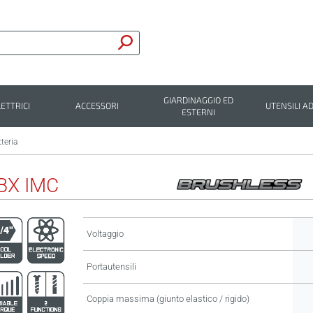
GIARDINAGGIO ED
LETTRICI
ACCESSORI
UTENSILI AD
ESTERNI
tteria
BX IMC
Voltaggio
Portautensili
Coppia massima (giunto elastico / rigido)