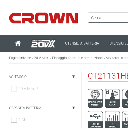
UTENSILI A BATTERIA
UTENSILI E
Pagina iniziale
20 V Max.
Fissaggio, foratura e demolizione
Avvitatori a ba
>
>
>
CT21131H
VOLTAGGIO
20 V Max. *
CAPACITÀ BATTERIA
2 Ah