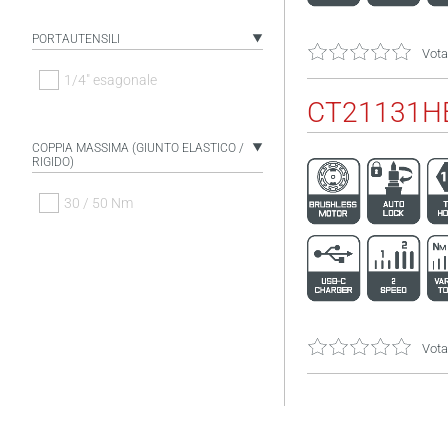
PORTAUTENSILI
Vota
1/4" esagonale
CT21131HB
COPPIA MASSIMA (GIUNTO ELASTICO /
RIGIDO)
30 / 50 Nm
Vota