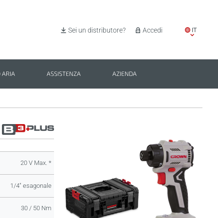
IT
Sei un distributore?
Accedi
EN
ES
 ARIA
ASSISTENZA
AZIENDA
PL
BG
20 V Max. *
1/4" esagonale
30 / 50 Nm