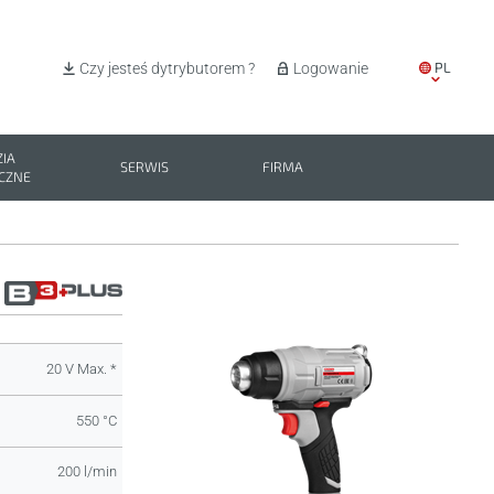
PL
Czy jesteś dytrybutorem ?
Logowanie
EN
IT
IA
SERWIS
FIRMA
CZNE
ES
BG
20 V Max. *
550 °C
200 l/min