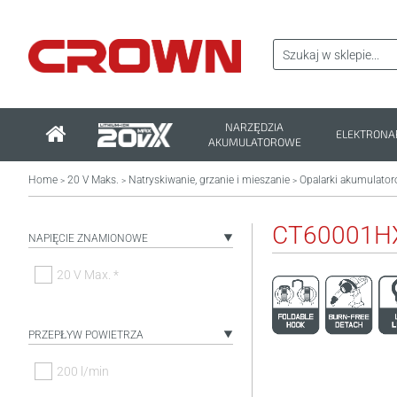
NARZĘDZIA
ELEKTRONA
AKUMULATOROWE
Home
20 V Maks.
Natryskiwanie, grzanie i mieszanie
Opalarki akumulato
>
>
>
CT60001H
NAPIĘCIE ZNAMIONOWE
20 V Max. *
PRZEPŁYW POWIETRZA
200 l/min