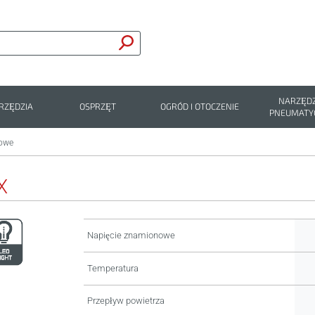
NARZĘDZ
RZĘDZIA
OSPRZĘT
OGRÓD I OTOCZENIE
PNEUMATY
rowe
X
Napięcie znamionowe
Temperatura
Przepływ powietrza