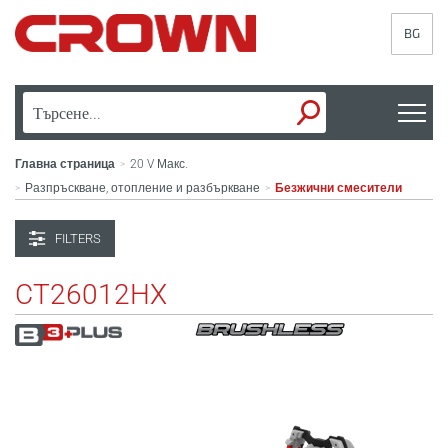
BG
Главна страница
20 V Макс.
>
Разпръскване, отопление и разбъркване
Безжични смесители
>
>
FILTERS
CT26012HX