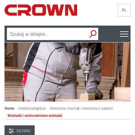
PL
Home
Elektronarzędzia
Wiercenie, montaż i wiercenie z udarem
>
>
Wiertarki i wolnoobrotwe wiertarki
>
FILTERS